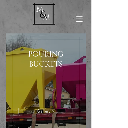
M
&
M
POURING
BUCKETS
Gallery >